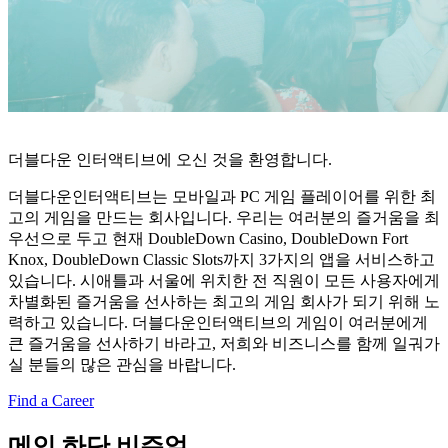
더블다운 인터액티브에 오신 것을 환영합니다.
더블다운인터액티브는 모바일과 PC 게임 플레이어를 위한 최
고의 게임을 만드는 회사입니다. 우리는 여러분의 즐거움을 최
우선으로 두고 현재 DoubleDown Casino, DoubleDown Fort
Knox, DoubleDown Classic Slots까지 3가지의 앱을 서비스하고
있습니다. 시애틀과 서울에 위치한 전 직원이 모든 사용자에게
차별화된 즐거움을 선사하는 최고의 게임 회사가 되기 위해 노
력하고 있습니다. 더블다운인터액티브의 게임이 여러분에게
큰 즐거움을 선사하기 바라고, 저희와 비즈니스를 함께 일궈가
실 분들의 많은 관심을 바랍니다.
Find a Career
메인 하단 비주얼