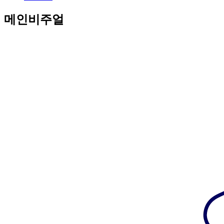
메인비주얼